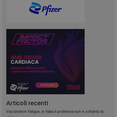
dell'utente pe
video di You
incorporati nei
può anche
determinare s
visitatore del 
web sta
utilizzando la
nuova o la ve
versione
dell'interfacci
Youtube.
Articoli recenti
Vaccination fatigue, in Italia il problema non è soltanto la