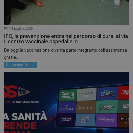
CookieScript
settiman
www.preventiontask.it
14 Luglio 2026
IFO, la prevenzione entra nel percorso di cura: al via
il centro vaccinale ospedaliero
Da oggi la vaccinazione diventa parte integrante dell’assistenza
grazie...
Prevention Trends
_ga_3T7HJWX8D0
.preventiontask.it
1 anno 
mese
_ga
1 anno 
Google LLC
mese
.preventiontask.it