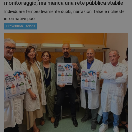
protette del sito. Il sito web non è in grado di
monitoraggio, ma manca una rete pubblica stabile
funzionare correttamente senza questi cookie.
Individuare tempestivamente dubbi, narrazioni false e richieste
FORNITORE /
NOME
SCADENZ
informative può...
DOMINIO
Prevention Trends
VISITOR_PRIVACY_METADATA
5 mesi 4
YouTube
settiman
.youtube.com
CookieScriptConsent
5 mesi 3