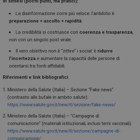
In sintesi (pochi punti, ma pratici):
La disinformazione corre più veloce: l’antidoto è
preparazione + ascolto + rapidità
.
La credibilità si costruisce con
coerenza e trasparenza
,
non con un singolo post virale.
Il vero obiettivo non è “zittire” i social: è
ridurre
l’incertezza
e aumentare la capacità delle persone di
orientarsi tra fonti affidabili.
Riferimenti e link bibliografici
Ministero della Salute (Italia) – Sezione “Fake news”
(contrasto alle bufale in ambito salute):
https://www.salute.gov.it/new/it/sezione/fake-news/
Ministero della Salute (Italia) – “Campagne di
comunicazione” (materiali istituzionali, inclusi temi vaccinali):
https://www.salute.gov.it/new/it/sezione/campagne-di-
comunicazione/