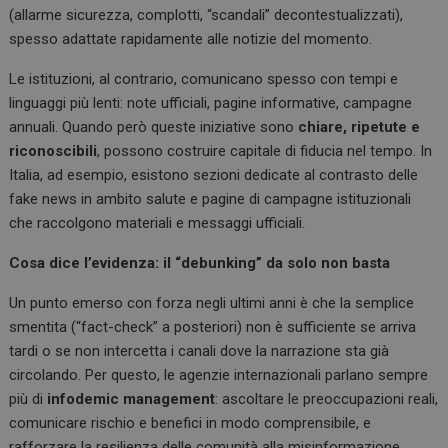
(allarme sicurezza, complotti, “scandali” decontestualizzati),
spesso adattate rapidamente alle notizie del momento.
Le istituzioni, al contrario, comunicano spesso con tempi e
linguaggi più lenti: note ufficiali, pagine informative, campagne
annuali. Quando però queste iniziative sono
chiare, ripetute e
riconoscibili
, possono costruire capitale di fiducia nel tempo. In
Italia, ad esempio, esistono sezioni dedicate al contrasto delle
fake news in ambito salute e pagine di campagne istituzionali
che raccolgono materiali e messaggi ufficiali.
Cosa dice l’evidenza: il “debunking” da solo non basta
Un punto emerso con forza negli ultimi anni è che la semplice
smentita (“fact-check” a posteriori) non è sufficiente se arriva
tardi o se non intercetta i canali dove la narrazione sta già
circolando. Per questo, le agenzie internazionali parlano sempre
più di
infodemic management
: ascoltare le preoccupazioni reali,
comunicare rischio e benefici in modo comprensibile, e
rafforzare la resilienza delle comunità alla misinformazione.