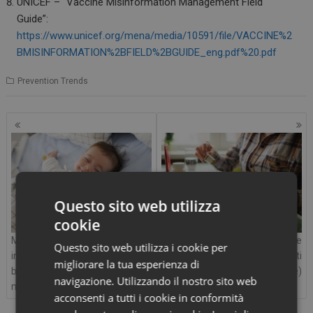
UNICEF – “Vaccine Misinformation Management Field
Guide”:
https://www.unicef.org/mena/media/10591/file/VACCINE%2
BMISINFORMATION%2BFIELD%2BGUIDE_eng.pdf%20.pdf
Prevention Trends
Questo sito web utilizza
cookie
Meningiti e malattie batteriche
Vaccinazione e riduzione delle
Questo sito web utilizza i cookie per
invasive: proteggere ogni
riacutizzazioni nei pazienti
migliorare la tua esperienza di
bambino con vaccini coniugati a
cronici: perché serve (anche)
navigazione. Utilizzando il nostro sito web
massima copertura
destagionalizzare
acconsenti a tutti i cookie in conformità