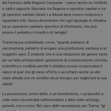
del Farmaco della Regione Campania – nasce anche se fortifichi
e saldi il rapporto fiduciario tra Regione e operatori sanitari e tra
gli operatori sanitari stessi. La fiducia deve essere reciproca e
_ga
1 anno 
Google LLC
riguardare tutti. Senza dimenticare che ogni tipologia di cittadino
mese
.preventiontask.it
ha un operatore sanitario specifico di riferimento, che può
essere il pediatra o il medico di famiglia”.
Trama ha poi sottolineato come, “quando parliamo di
vaccinazione, parliamo di erogare una prestazione sanitaria a un
soggetto sano. È evidente che in una situazione del genere tanto
più va fatta un’importante operazione di comunicazione corretta,
scientifica e credibile perché il cittadino possa comprendere il
valore di quel che gli viene offerto e accettarlo anche se allo
stato attuale non ne avrebbe alcun bisogno per migliorare la sua
salute”.
La prevenzione, come detto, è un investimento, i cui benefici a
volte sono riscontrabili nell’immediato e altre volte nel lungo
periodo, ma ci sono. Nel caso delle vaccinazioni, per Trama, “gli