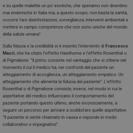
e su quelle malattie un po’ esotiche, che speriamo non diventino
mai endemiche in Italia ma, a questo scopo, non basta la sanità,
occorre fare disinfestazioni, sorveglianza, interventi ambientali e
Necessari
Marketing
mettere in campo competenze che non sono uniche del mondo
I cookie necessari contribuiscono a rendere fruibile il
della salute umana”.
sito web abilitandone funzionalità di base quali la
navigazione sulle pagine e l'accesso alle aree
Sulla fiducia e la credibilità si è inserito l’intervento di
Francesco
protette del sito. Il sito web non è in grado di
funzionare correttamente senza questi cookie.
Macrì
, che ha citato l’effetto Hawthorne e l’effetto Rosenthal o
di Pigmalione. “Il primo consiste nel vantaggio che si ottiene nel
FORNITORE /
NOME
SCADENZ
DOMINIO
momento il cui il medico ha, nei confronti del paziente un
atteggiamento di accoglienza, un atteggiamento empatico. Un
VISITOR_PRIVACY_METADATA
5 mesi 4
YouTube
settiman
.youtube.com
atteggiamento che alimenta la fiducia del paziente”. L’effetto
Rosenthal o di Pigmalione consiste, invece, nel modo in cui le
aspettative del medico influenzano il comportamento del
paziente portando questo ultimo, anche inconsciamente, a
seguire un percorso per arrivare a soddisfare quelle aspettative.
“Il paziente si sente chiamato in causa e risponde in modo
collaborativo e impegnativo”.