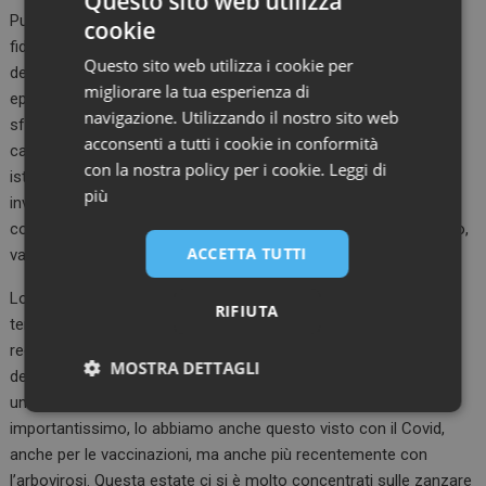
Questo sito web utilizza
Purtroppo questo, con il Covid, è venuto meno e ha minato la
cookie
fiducia del cittadino nei confronti dell’istituzione sanitaria”, ha
Questo sito web utilizza i cookie per
detto l’esperto, già assessore alla salute della Regione Puglia in
migliorare la tua esperienza di
epoca Covid. Per Lopalco le istituzioni devono però fare uno
navigazione. Utilizzando il nostro sito web
sforzo in più anche per essere credibili, investendo sulle
acconsenti a tutti i cookie in conformità
campagne vaccinali, “rendendo evidente al cittadino che le
con la nostra policy per i cookie.
Leggi di
istituzioni per prime credono nella prevenzione, al punto da
più
investirci così tante risorse. Perché una campagna vaccinale
costa tanto, ma ha un ritorno nel tempo che, come già spiegato,
ACCETTA TUTTI
va anche oltre la salute”.
Lopalco ha sottolineato come quello della prevenzione sia un
RIFIUTA
tema da affrontare in logica One Health. “Del resto, tutti i più
recenti problemi infettivi sono il risultato di un’alterazione
MOSTRA DETTAGLI
dell’equilibrio fra salute animale, salute ambientale e salute
umana. Avere un approccio di prospettiva globale è
Necessari
Marketing
importantissimo, lo abbiamo anche questo visto con il Covid,
anche per le vaccinazioni, ma anche più recentemente con
l’arbovirosi. Questa estate ci si è molto concentrati sulle zanzare