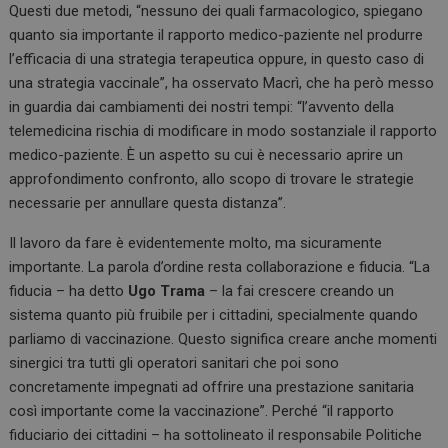
Questi due metodi, “nessuno dei quali farmacologico, spiegano
quanto sia importante il rapporto medico-paziente nel produrre
l’efficacia di una strategia terapeutica oppure, in questo caso di
una strategia vaccinale”, ha osservato Macrì, che ha però messo
in guardia dai cambiamenti dei nostri tempi: “l’avvento della
telemedicina rischia di modificare in modo sostanziale il rapporto
CookieScriptConsent
5 mesi 3
medico-paziente. È un aspetto su cui è necessario aprire un
CookieScript
settiman
www.preventiontask.it
approfondimento confronto, allo scopo di trovare le strategie
necessarie per annullare questa distanza”.
Il lavoro da fare è evidentemente molto, ma sicuramente
importante. La parola d’ordine resta collaborazione e fiducia. “La
fiducia – ha detto
Ugo Trama
– la fai crescere creando un
sistema quanto più fruibile per i cittadini, specialmente quando
parliamo di vaccinazione. Questo significa creare anche momenti
sinergici tra tutti gli operatori sanitari che poi sono
concretamente impegnati ad offrire una prestazione sanitaria
_ga_3T7HJWX8D0
.preventiontask.it
1 anno 
così importante come la vaccinazione”. Perché “il rapporto
mese
fiduciario dei cittadini – ha sottolineato il responsabile Politiche