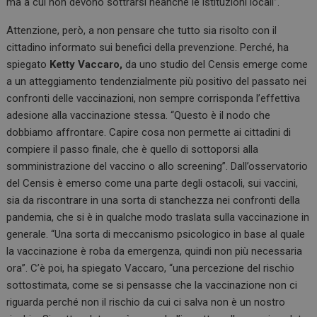
ma a cui non devono sottrarsi neanche le istituzioni locali”.
Attenzione, però, a non pensare che tutto sia risolto con il
cittadino informato sui benefici della prevenzione. Perché, ha
spiegato
Ketty Vaccaro,
da uno studio del Censis emerge come
a un atteggiamento tendenzialmente più positivo del passato nei
confronti delle vaccinazioni, non sempre corrisponda l’effettiva
adesione alla vaccinazione stessa. “Questo è il nodo che
dobbiamo affrontare. Capire cosa non permette ai cittadini di
compiere il passo finale, che è quello di sottoporsi alla
somministrazione del vaccino o allo screening”. Dall’osservatorio
del Censis è emerso come una parte degli ostacoli, sui vaccini,
sia da riscontrare in una sorta di stanchezza nei confronti della
pandemia, che si è in qualche modo traslata sulla vaccinazione in
generale. “Una sorta di meccanismo psicologico in base al quale
la vaccinazione è roba da emergenza, quindi non più necessaria
ora”. C’è poi, ha spiegato Vaccaro, “una percezione del rischio
sottostimata, come se si pensasse che la vaccinazione non ci
riguarda perché non il rischio da cui ci salva non è un nostro