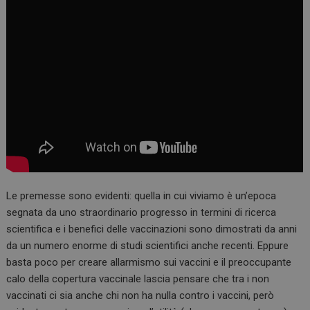
Le premesse sono evidenti: quella in cui viviamo è un’epoca
segnata da uno straordinario progresso in termini di ricerca
scientifica e i benefici delle vaccinazioni sono dimostrati da anni
da un numero enorme di studi scientifici anche recenti. Eppure
basta poco per creare allarmismo sui vaccini e il preoccupante
calo della copertura vaccinale lascia pensare che tra i non
vaccinati ci sia anche chi non ha nulla contro i vaccini, però