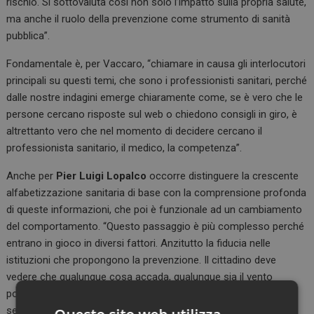
rischio. Si sottovaluta così non solo l’impatto sulla propria salute,
ma anche il ruolo della prevenzione come strumento di sanità
pubblica”.
Fondamentale è, per Vaccaro, “chiamare in causa gli interlocutori
principali su questi temi, che sono i professionisti sanitari, perché
dalle nostre indagini emerge chiaramente come, se è vero che le
persone cercano risposte sul web o chiedono consigli in giro, è
altrettanto vero che nel momento di decidere cercano il
professionista sanitario, il medico, la competenza”.
Anche per
Pier Luigi Lopalco
occorre distinguere la crescente
alfabetizzazione sanitaria di base con la comprensione profonda
di queste informazioni, che poi è funzionale ad un cambiamento
del comportamento. “Questo passaggio è più complesso perché
entrano in gioco in diversi fattori. Anzitutto la fiducia nelle
istituzioni che propongono la prevenzione. Il cittadino deve
vedere che qualunque cosa accada, qualunque sia il vento
politico o il colore del Governo, l’istituzione sanitaria parla
sempre e solo una lingua, che è quella della verità scientifica.