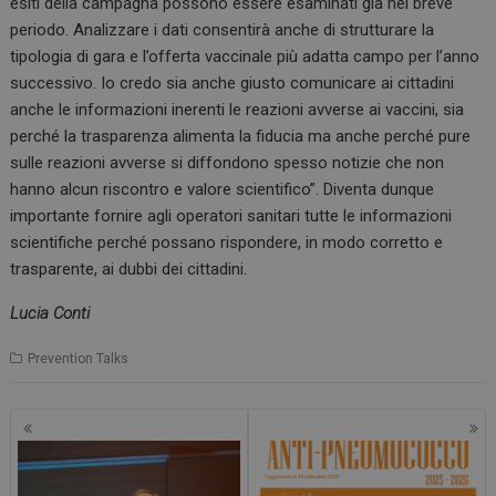
esiti della campagna possono essere esaminati già nel breve
periodo. Analizzare i dati consentirà anche di strutturare la
tipologia di gara e l’offerta vaccinale più adatta campo per l’anno
successivo. Io credo sia anche giusto comunicare ai cittadini
anche le informazioni inerenti le reazioni avverse ai vaccini, sia
perché la trasparenza alimenta la fiducia ma anche perché pure
sulle reazioni avverse si diffondono spesso notizie che non
hanno alcun riscontro e valore scientifico”. Diventa dunque
importante fornire agli operatori sanitari tutte le informazioni
scientifiche perché possano rispondere, in modo corretto e
trasparente, ai dubbi dei cittadini.
FORNITORE /
NOME
SCADENZA
DESCRIZIONE
DOMINIO
Lucia Conti
__Secure-
.youtube.com
5 mesi 4
Questo cooki
ROLLOUT_TOKEN
settimane
impostato da
Prevention Talks
YouTube per 
gestione
dell'autentic
e della
personalizzaz
dell’esperien
utente
YSC
Sessione
Questo cooki
Google LLC