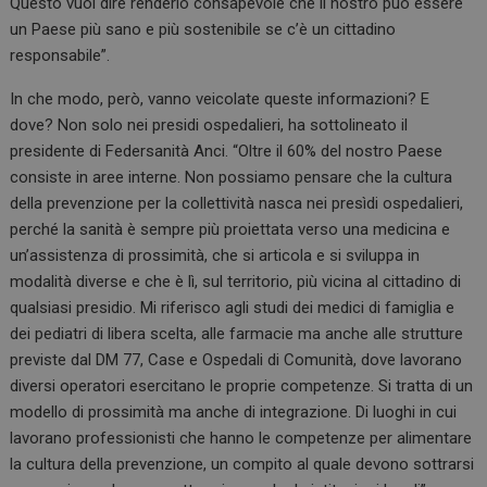
Questo vuol dire renderlo consapevole che il nostro può essere
un Paese più sano e più sostenibile se c’è un cittadino
responsabile”.
In che modo, però, vanno veicolate queste informazioni? E
dove? Non solo nei presidi ospedalieri, ha sottolineato il
presidente di Federsanità Anci. “Oltre il 60% del nostro Paese
consiste in aree interne. Non possiamo pensare che la cultura
della prevenzione per la collettività nasca nei presìdi ospedalieri,
perché la sanità è sempre più proiettata verso una medicina e
un’assistenza di prossimità, che si articola e si sviluppa in
modalità diverse e che è lì, sul territorio, più vicina al cittadino di
qualsiasi presidio. Mi riferisco agli studi dei medici di famiglia e
dei pediatri di libera scelta, alle farmacie ma anche alle strutture
previste dal DM 77, Case e Ospedali di Comunità, dove lavorano
diversi operatori esercitano le proprie competenze. Si tratta di un
modello di prossimità ma anche di integrazione. Di luoghi in cui
lavorano professionisti che hanno le competenze per alimentare
la cultura della prevenzione, un compito al quale devono sottrarsi