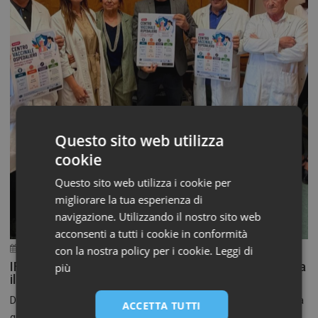
Questo sito web utilizza
cookie
Questo sito web utilizza i cookie per
migliorare la tua esperienza di
navigazione. Utilizzando il nostro sito web
acconsenti a tutti i cookie in conformità
14 Luglio 2026
con la nostra policy per i cookie.
Leggi di
IFO, la prevenzione entra nel percorso di cura: al via
più
il centro vaccinale ospedaliero
Da oggi la vaccinazione diventa parte integrante dell’assistenza
ACCETTA TUTTI
grazie...