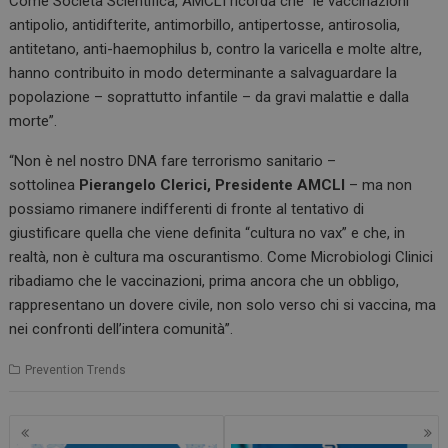
Come Società Scientifica, AMCLI ricorda che “le vaccinazioni
antipolio, antidifterite, antimorbillo, antipertosse, antirosolia,
antitetano, anti-haemophilus b, contro la varicella e molte altre,
hanno contribuito in modo determinante a salvaguardare la
popolazione – soprattutto infantile – da gravi malattie e dalla
morte”.
“Non è nel nostro DNA fare terrorismo sanitario –
sottolinea
Pierangelo Clerici, Presidente AMCLI
– ma non
possiamo rimanere indifferenti di fronte al tentativo di
giustificare quella che viene definita “cultura no vax” e che, in
realtà, non è cultura ma oscurantismo. Come Microbiologi Clinici
ribadiamo che le vaccinazioni, prima ancora che un obbligo,
rappresentano un dovere civile, non solo verso chi si vaccina, ma
nei confronti dell’intera comunità”.
Prevention Trends