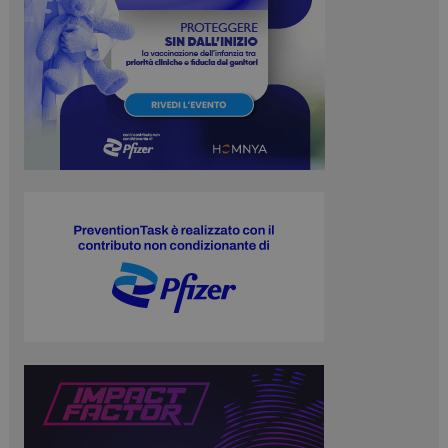
_ga_3T7HJWX8D0
.preventiontask.it
1 anno 
mese
_ga
1 anno 
Google LLC
mese
.preventiontask.it