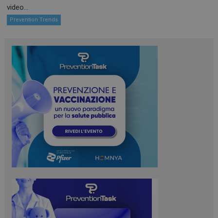
YouTube
settiman
video...
.youtube.com
Prevention Trends
CookieScriptConsent
5 mesi 3
CookieScript
settiman
www.preventiontask.it