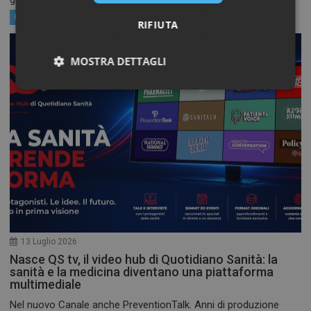
Prevention Trends
RIFIUTA
MOSTRA DETTAGLI
Necessari
Marketing
Necessari
Marketing
I cookie necessari contribuiscono a rendere fruibile il
sito web abilitandone funzionalità di base quali la
navigazione sulle pagine e l'accesso alle aree
13 Luglio 2026
protette del sito. Il sito web non è in grado di
Nasce QS tv, il video hub di Quotidiano Sanità: la
funzionare correttamente senza questi cookie.
sanità e la medicina diventano una piattaforma
FORNITORE /
multimediale
NOME
SCADENZ
DOMINIO
Nel nuovo Canale anche PreventionTalk. Anni di produzione
VISITOR_PRIVACY_METADATA
5 mesi 4