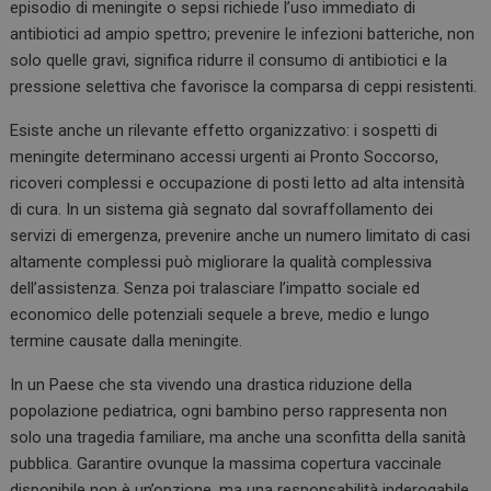
episodio di meningite o sepsi richiede l’uso immediato di
antibiotici ad ampio spettro; prevenire le infezioni batteriche, non
solo quelle gravi, significa ridurre il consumo di antibiotici e la
pressione selettiva che favorisce la comparsa di ceppi resistenti.
Esiste anche un rilevante effetto organizzativo: i sospetti di
meningite determinano accessi urgenti ai Pronto Soccorso,
ricoveri complessi e occupazione di posti letto ad alta intensità
di cura. In un sistema già segnato dal sovraffollamento dei
servizi di emergenza, prevenire anche un numero limitato di casi
altamente complessi può migliorare la qualità complessiva
dell’assistenza. Senza poi tralasciare l’impatto sociale ed
economico delle potenziali sequele a breve, medio e lungo
termine causate dalla meningite.
In un Paese che sta vivendo una drastica riduzione della
popolazione pediatrica, ogni bambino perso rappresenta non
solo una tragedia familiare, ma anche una sconfitta della sanità
pubblica. Garantire ovunque la massima copertura vaccinale
disponibile non è un’opzione, ma una responsabilità inderogabile.