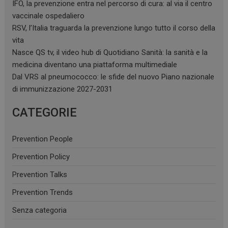
dell'utente pe
IFO, la prevenzione entra nel percorso di cura: al via il centro
video di You
vaccinale ospedaliero
incorporati nei
può anche
RSV, l’Italia traguarda la prevenzione lungo tutto il corso della
determinare s
visitatore del 
vita
web sta
utilizzando la
Nasce QS tv, il video hub di Quotidiano Sanità: la sanità e la
nuova o la ve
medicina diventano una piattaforma multimediale
versione
dell'interfacci
Dal VRS al pneumococco: le sfide del nuovo Piano nazionale
Youtube.
di immunizzazione 2027-2031
CATEGORIE
Prevention People
Prevention Policy
Prevention Talks
Prevention Trends
Senza categoria