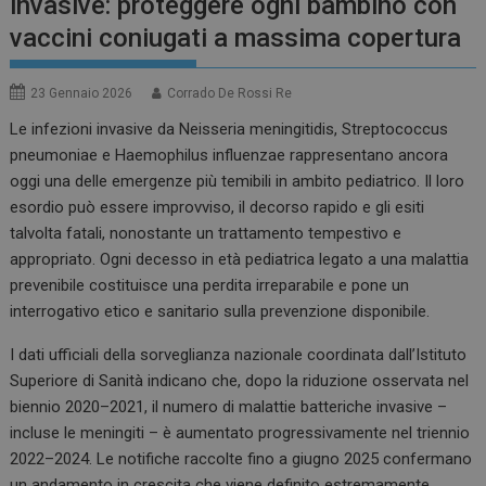
invasive: proteggere ogni bambino con
vaccini coniugati a massima copertura
23 Gennaio 2026
Corrado De Rossi Re
Le infezioni invasive da Neisseria meningitidis, Streptococcus
pneumoniae e Haemophilus influenzae rappresentano ancora
oggi una delle emergenze più temibili in ambito pediatrico. Il loro
esordio può essere improvviso, il decorso rapido e gli esiti
talvolta fatali, nonostante un trattamento tempestivo e
appropriato. Ogni decesso in età pediatrica legato a una malattia
prevenibile costituisce una perdita irreparabile e pone un
interrogativo etico e sanitario sulla prevenzione disponibile.
I dati ufficiali della sorveglianza nazionale coordinata dall’Istituto
Superiore di Sanità indicano che, dopo la riduzione osservata nel
biennio 2020–2021, il numero di malattie batteriche invasive –
incluse le meningiti – è aumentato progressivamente nel triennio
2022–2024. Le notifiche raccolte fino a giugno 2025 confermano
un andamento in crescita che viene definito estremamente