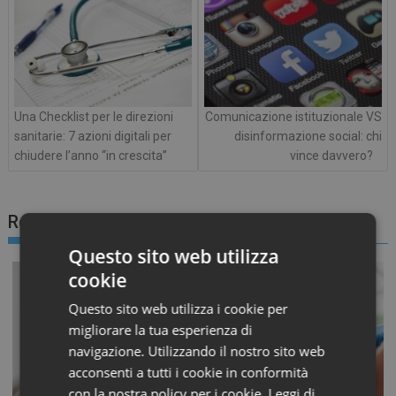
Una Checklist per le direzioni
Comunicazione istituzionale VS
sanitarie: 7 azioni digitali per
disinformazione social: chi
chiudere l’anno “in crescita”
vince davvero?
Related posts
Questo sito web utilizza
cookie
Questo sito web utilizza i cookie per
migliorare la tua esperienza di
navigazione. Utilizzando il nostro sito web
acconsenti a tutti i cookie in conformità
con la nostra policy per i cookie.
Leggi di