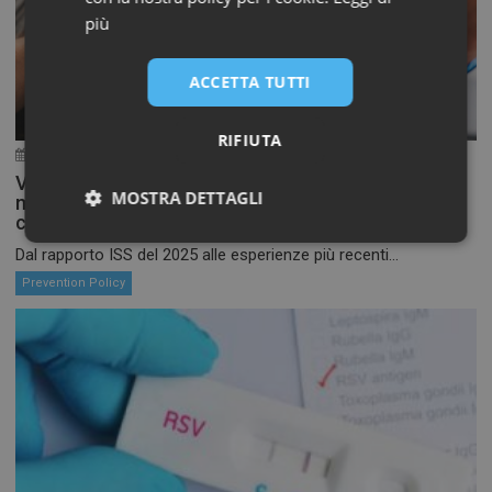
più
ACCETTA TUTTI
RIFIUTA
15 Luglio 2026
Vaccinazioni nei PDTA, tra linee guida nazionali e
MOSTRA DETTAGLI
modelli regionali: come sta evolvendo la presa in
carico dei pazienti fragili
Necessari
Marketing
Dal rapporto ISS del 2025 alle esperienze più recenti...
Prevention Policy
Necessari
Marketing
I cookie necessari contribuiscono a rendere fruibile il
sito web abilitandone funzionalità di base quali la
navigazione sulle pagine e l'accesso alle aree