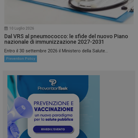
settiman
www.preventiontask.it
10 Luglio 2026
Dal VRS al pneumococco: le sfide del nuovo Piano
nazionale di immunizzazione 2027-2031
Entro il 30 settembre 2026 il Ministero della Salute...
Prevention Policy
_ga_3T7HJWX8D0
.preventiontask.it
1 anno 
mese
_ga
1 anno 
Google LLC
mese
.preventiontask.it