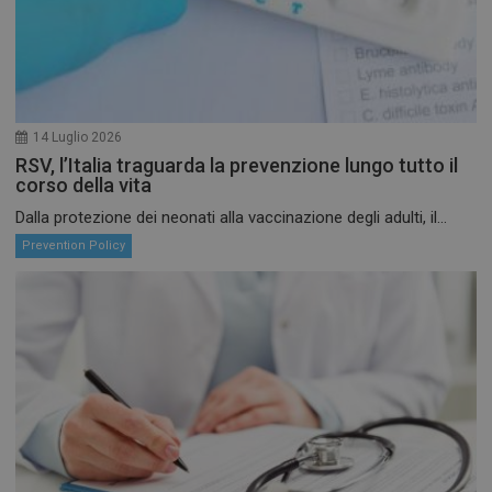
protette del sito. Il sito web non è in grado di
funzionare correttamente senza questi cookie.
FORNITORE /
NOME
SCADENZ
DOMINIO
VISITOR_PRIVACY_METADATA
5 mesi 4
YouTube
settiman
.youtube.com
14 Luglio 2026
RSV, l’Italia traguarda la prevenzione lungo tutto il
corso della vita
Dalla protezione dei neonati alla vaccinazione degli adulti, il...
Prevention Policy
CookieScriptConsent
5 mesi 3
CookieScript