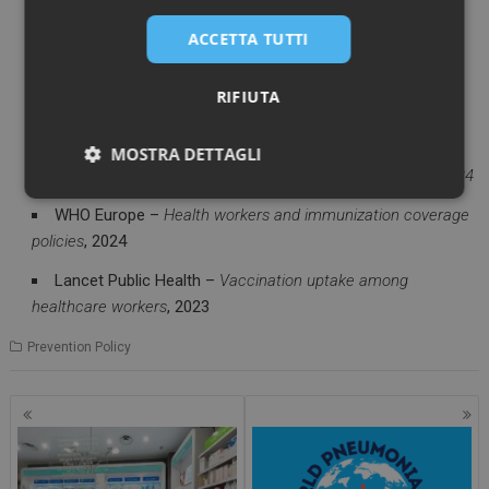
Ministero della Salute –
Piano Nazionale Prevenzione
Vaccinale 2023-2025
ACCETTA TUTTI
SItI –
Vaccinazioni degli operatori sanitari: position paper
RIFIUTA
2024
FNOMCeO –
Codice Deontologico del Medico 2024
MOSTRA DETTAGLI
ISS –
Coperture vaccinali nel personale sanitario 2023-2024
Necessari
Marketing
WHO Europe –
Health workers and immunization coverage
policies
, 2024
Lancet Public Health –
Vaccination uptake among
healthcare workers
, 2023
Prevention Policy
Necessari
Marketing
I cookie necessari contribuiscono a rendere fruibile il
sito web abilitandone funzionalità di base quali la
navigazione sulle pagine e l'accesso alle aree
protette del sito. Il sito web non è in grado di
funzionare correttamente senza questi cookie.