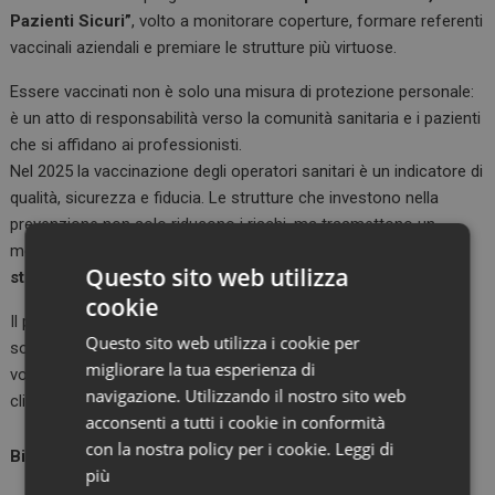
Pazienti Sicuri”
, volto a monitorare coperture, formare referenti
vaccinali aziendali e premiare le strutture più virtuose.
Essere vaccinati non è solo una misura di protezione personale:
è un atto di responsabilità verso la comunità sanitaria e i pazienti
che si affidano ai professionisti.
Nel 2025 la vaccinazione degli operatori sanitari è un indicatore di
qualità, sicurezza e fiducia. Le strutture che investono nella
prevenzione non solo riducono i rischi, ma trasmettono un
messaggio forte:
la salute di chi cura è parte della cura
Questo sito web utilizza
stessa
.
cookie
Il passaggio da obbligo a responsabilità è già in atto. Ora serve
Questo sito web utilizza i cookie per
solo consolidarlo, perché la prevenzione non resti un gesto
migliorare la tua esperienza di
volontario, ma diventi un riflesso naturale della buona pratica
navigazione. Utilizzando il nostro sito web
clinica.
acconsenti a tutti i cookie in conformità
con la nostra policy per i cookie.
Leggi di
Bibliografia essenziale
più