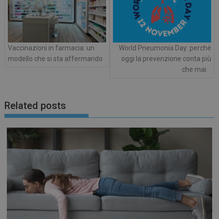
FORNITORE /
NOME
SCADENZ
DOMINIO
VISITOR_PRIVACY_METADATA
5 mesi 4
YouTube
settiman
.youtube.com
Vaccinazioni in farmacia: un
World Pneumonia Day: perché
modello che si sta affermando
oggi la prevenzione conta più
che mai
Related posts
CookieScriptConsent
5 mesi 3
CookieScript
settiman
www.preventiontask.it