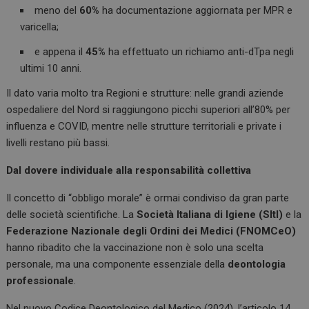
meno del
60%
ha documentazione aggiornata per MPR e
varicella;
e appena il
45%
ha effettuato un richiamo anti-dTpa negli
ultimi 10 anni.
Il dato varia molto tra Regioni e strutture: nelle grandi aziende
ospedaliere del Nord si raggiungono picchi superiori all’80% per
influenza e COVID, mentre nelle strutture territoriali e private i
livelli restano più bassi.
Dal dovere individuale alla responsabilità collettiva
Il concetto di “obbligo morale” è ormai condiviso da gran parte
delle società scientifiche. La
Società Italiana di Igiene (SItI)
e la
Federazione Nazionale degli Ordini dei Medici (FNOMCeO)
hanno ribadito che la vaccinazione non è solo una scelta
personale, ma una componente essenziale della
deontologia
professionale
.
Nel nuovo Codice Deontologico del Medico (2024), l’articolo 14