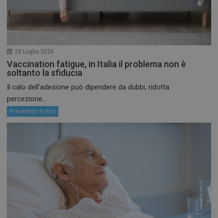
28 Luglio 2026
Vaccination fatigue, in Italia il problema non è
soltanto la sfiducia
Il calo dell’adesione può dipendere da dubbi, ridotta
percezione...
_ga_3T7HJWX8D0
.preventiontask.it
1 anno 
mese
Prevention Policy
_ga
1 anno 
Google LLC
mese
.preventiontask.it