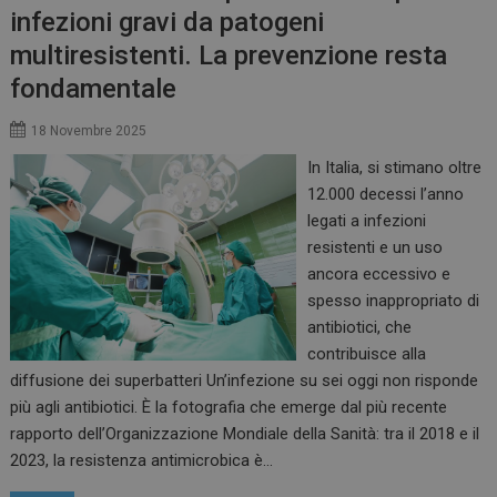
settiman
www.preventiontask.it
infezioni gravi da patogeni
multiresistenti. La prevenzione resta
fondamentale
18 Novembre 2025
In Italia, si stimano oltre
12.000 decessi l’anno
legati a infezioni
resistenti e un uso
ancora eccessivo e
_ga_3T7HJWX8D0
.preventiontask.it
1 anno 
mese
spesso inappropriato di
antibiotici, che
contribuisce alla
diffusione dei superbatteri Un’infezione su sei oggi non risponde
_ga
1 anno 
Google LLC
più agli antibiotici. È la fotografia che emerge dal più recente
mese
.preventiontask.it
rapporto dell’Organizzazione Mondiale della Sanità: tra il 2018 e il
2023, la resistenza antimicrobica è…