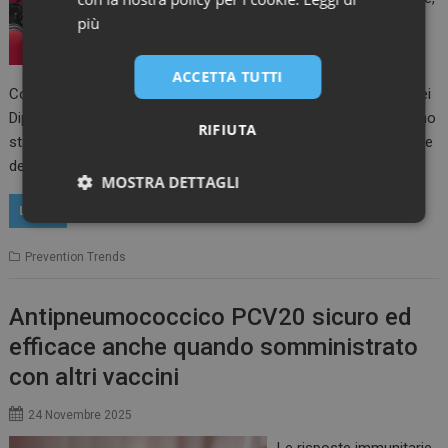
più
Medicina Preventiva e
Sanità Pubblica (SItI) –
fortemente voluto dal
ACCETTA TUTTI
Collegio Operatori SItI – a cui hanno partecipato gli Operatori dei
Dipartimenti di Prevenzione italiani. “Nella due giorni di lavori sono
RIFIUTA
stati approfonditi temi di stretta attualità, tra cui l’organizzazione
del nuovo Sistema Nazionale…
MOSTRA DETTAGLI
LEGGI
Necessari
Marketing
Prevention Trends
Antipneumococcico PCV20 sicuro ed
efficace anche quando somministrato
Necessari
Marketing
con altri vaccini
I cookie necessari contribuiscono a rendere fruibile il
24 Novembre 2025
sito web abilitandone funzionalità di base quali la
navigazione sulle pagine e l'accesso alle aree
Le risposte immunitarie