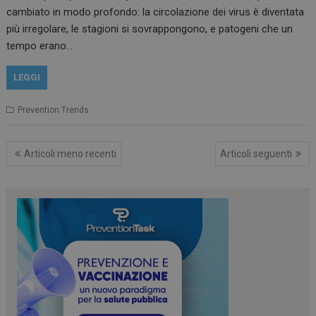
cambiato in modo profondo: la circolazione dei virus è diventata
più irregolare, le stagioni si sovrappongono, e patogeni che un
tempo erano…
FORNITORE /
NOME
SCADENZA
DESCRIZIONE
LEGGI
DOMINIO
__Secure-
.youtube.com
5 mesi 4
Questo cooki
ROLLOUT_TOKEN
settimane
impostato da
Prevention Trends
YouTube per 
gestione
dell'autentic
e della
Articoli meno recenti
Articoli seguenti
personalizzaz
dell’esperien
utente
YSC
Sessione
Questo cooki
Google LLC
impostato da
.youtube.com
YouTube per
tenere traccia
visualizzazion
video incorpo
VISITOR_INFO1_LIVE
5 mesi 4
Questo cooki
Google LLC
settimane
impostato da
.youtube.com
Youtube per
tenere traccia
preferenze