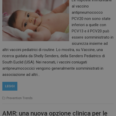
protette del sito. Il sito web non è in grado di
funzionare correttamente senza questi cookie.
al vaccino
antipneumococco
FORNITORE /
NOME
SCADENZ
DOMINIO
PCV20 non sono state
VISITOR_PRIVACY_METADATA
5 mesi 4
YouTube
inferiori a quelle con
settiman
.youtube.com
PCV13 e il PCV20 può
essere somministrato in
sicurezza insieme ad
altri vaccini pediatrici di routine. Lo mostra, su Vaccine, una
ricerca guidata da Shelly Senders, della Senders Pediatrics di
South Euclid (USA). Nei neonati, i vaccini coniugati
antipneumococcici vengono generalmente somministrati in
associazione ad altri…
LEGGI
Prevention Trends
AMR: una nuova opzione clinica per le
CookieScriptConsent
5 mesi 3
CookieScript