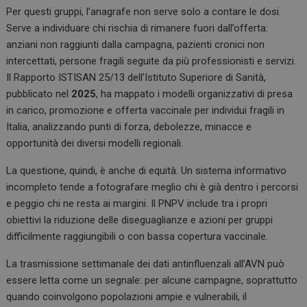
Per questi gruppi, l’anagrafe non serve solo a contare le dosi.
Serve a individuare chi rischia di rimanere fuori dall’offerta:
anziani non raggiunti dalla campagna, pazienti cronici non
intercettati, persone fragili seguite da più professionisti e servizi.
Il Rapporto ISTISAN 25/13 dell’Istituto Superiore di Sanità,
pubblicato nel
2025
, ha mappato i modelli organizzativi di presa
in carico, promozione e offerta vaccinale per individui fragili in
Italia, analizzando punti di forza, debolezze, minacce e
opportunità dei diversi modelli regionali.
La questione, quindi, è anche di equità. Un sistema informativo
incompleto tende a fotografare meglio chi è già dentro i percorsi
e peggio chi ne resta ai margini. Il PNPV include tra i propri
obiettivi la riduzione delle diseguaglianze e azioni per gruppi
difficilmente raggiungibili o con bassa copertura vaccinale.
La trasmissione settimanale dei dati antinfluenzali all’AVN può
essere letta come un segnale: per alcune campagne, soprattutto
quando coinvolgono popolazioni ampie e vulnerabili, il