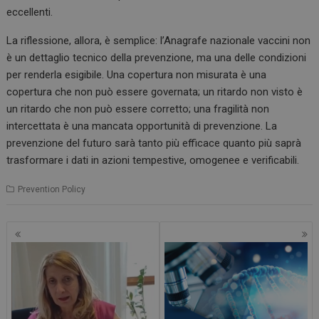
eccellenti.
La riflessione, allora, è semplice: l’Anagrafe nazionale vaccini non
è un dettaglio tecnico della prevenzione, ma una delle condizioni
Necessari
Marketing
per renderla esigibile. Una copertura non misurata è una
copertura che non può essere governata; un ritardo non visto è
I cookie necessari contribuiscono a rendere fruibile il
sito web abilitandone funzionalità di base quali la
un ritardo che non può essere corretto; una fragilità non
navigazione sulle pagine e l'accesso alle aree
intercettata è una mancata opportunità di prevenzione. La
protette del sito. Il sito web non è in grado di
funzionare correttamente senza questi cookie.
prevenzione del futuro sarà tanto più efficace quanto più saprà
trasformare i dati in azioni tempestive, omogenee e verificabili.
FORNITORE /
NOME
SCADENZ
DOMINIO
Prevention Policy
VISITOR_PRIVACY_METADATA
5 mesi 4
YouTube
settiman
.youtube.com