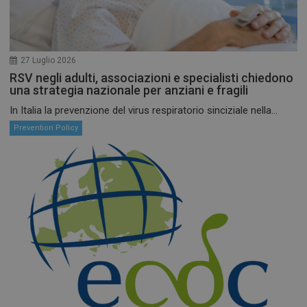
27 Luglio 2026
RSV negli adulti, associazioni e specialisti chiedono
una strategia nazionale per anziani e fragili
In Italia la prevenzione del virus respiratorio sinciziale nella...
Prevention Policy
FORNITORE /
NOME
SCADENZA
DESCRIZIONE
DOMINIO
__Secure-
.youtube.com
5 mesi 4
Questo cooki
ROLLOUT_TOKEN
settimane
impostato da
YouTube per 
gestione
dell'autentic
e della
personalizzaz
dell’esperien
utente