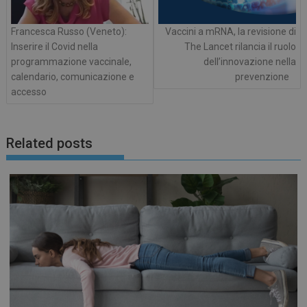
Francesca Russo (Veneto):
Vaccini a mRNA, la revisione di
Inserire il Covid nella
The Lancet rilancia il ruolo
programmazione vaccinale,
dell’innovazione nella
calendario, comunicazione e
prevenzione
accesso
CookieScriptConsent
5 mesi 3
CookieScript
settiman
www.preventiontask.it
Related posts
_ga_3T7HJWX8D0
.preventiontask.it
1 anno 
mese