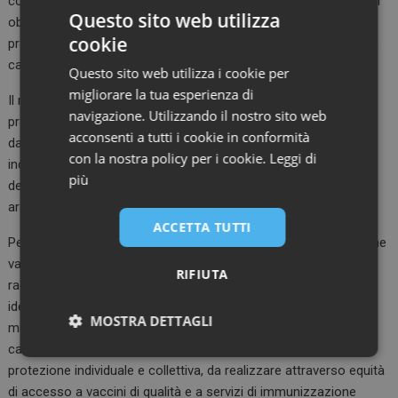
comunicazione verso cittadini e operatori. Il PNPV include tra gli
Questo sito web utilizza
obiettivi il miglioramento della sorveglianza delle malattie
cookie
prevenibili da vaccino e il rafforzamento della comunicazione in
campo vaccinale.
Questo sito web utilizza i cookie per
migliorare la tua esperienza di
Il rischio, altrimenti, è che la digitalizzazione resti separata dalla
navigazione. Utilizzando il nostro sito web
prevenzione. L’Italia sta investendo sul FSE 2.0, sull’Ecosistema
acconsenti a tutti i cookie in conformità
dati sanitari e sull’interoperabilità; tuttavia, i monitoraggi
con la nostra policy per i cookie.
Leggi di
indipendenti segnalano ancora divari territoriali, incompletezza
più
dei documenti e basso consenso alla consultazione in diverse
aree del Paese.
ACCETTA TUTTI
Per anziani e fragili, questo passaggio è decisivo. La prevenzione
vaccinale lungo il corso della vita richiede calendari aggiornati,
RIFIUTA
raccomandazioni chiare, prossimità dell’offerta e capacità di
identificare i target. Ma senza dati affidabili e integrati, anche la
MOSTRA DETTAGLI
migliore raccomandazione rischia di non tradursi in presa in
carico. Il PNPV definisce la vaccinazione come strumento di
Necessari
Marketing
protezione individuale e collettiva, da realizzare attraverso equità
di accesso a vaccini di qualità e a servizi di immunizzazione