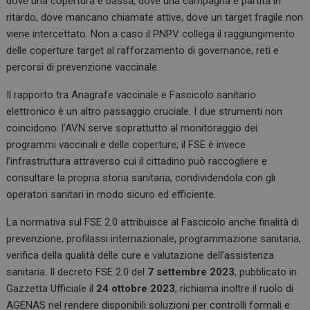
dove una copertura è bassa, dove una campagna è partita in
ritardo, dove mancano chiamate attive, dove un target fragile non
viene intercettato. Non a caso il PNPV collega il raggiungimento
delle coperture target al rafforzamento di governance, reti e
percorsi di prevenzione vaccinale.
Il rapporto tra Anagrafe vaccinale e Fascicolo sanitario
elettronico è un altro passaggio cruciale. I due strumenti non
coincidono: l’AVN serve soprattutto al monitoraggio dei
programmi vaccinali e delle coperture; il FSE è invece
l’infrastruttura attraverso cui il cittadino può raccogliere e
consultare la propria storia sanitaria, condividendola con gli
operatori sanitari in modo sicuro ed efficiente.
La normativa sul FSE 2.0 attribuisce al Fascicolo anche finalità di
prevenzione, profilassi internazionale, programmazione sanitaria,
verifica della qualità delle cure e valutazione dell’assistenza
sanitaria. Il decreto FSE 2.0 del
7 settembre 2023
, pubblicato in
Gazzetta Ufficiale il
24 ottobre 2023
, richiama inoltre il ruolo di
AGENAS nel rendere disponibili soluzioni per controlli formali e