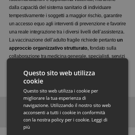
dalla capacità del sistema sanitario di individuare
tempestivamente i soggetti a maggior rischio, garantire
un accesso equo agli interventi di prevenzione e favorire
una reale integrazione tra i diversi livelli dell’assistenza.
La vaccinazione dell’adulto fragile richiede pertanto
un
approccio organizzativo strutturato,
fondato sulla
collaborazione tra medicina generale, specialisti, servizi
territoriali e Dipartimenti di prevenzione, con l’obiettivo
Questo sito web utilizza
di promuovere modelli assistenziali sempre più proattivi,
cookie
coordinati e orientati alla continuità delle cure.
Questo sito web utilizza i cookie per
migliorare la tua esperienza di
Moderatore:
navigazione. Utilizzando il nostro sito web
acconsenti a tutti i cookie in conformità
Corrado De Rossi Re
con la nostra policy per i cookie.
Leggi di
più