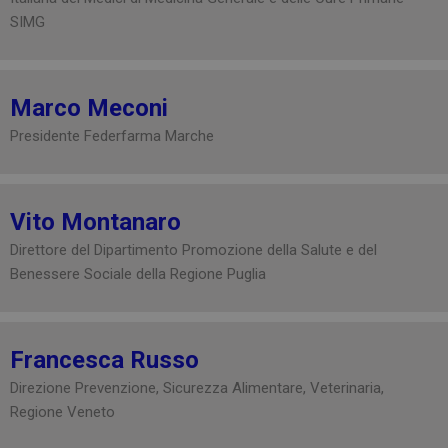
NOME
SCADENZ
DOMINIO
SIMG
VISITOR_PRIVACY_METADATA
5 mesi 4
YouTube
settiman
.youtube.com
Marco Meconi
Presidente Federfarma Marche
Vito Montanaro
Direttore del Dipartimento Promozione della Salute e del
Benessere Sociale della Regione Puglia
Francesca Russo
Direzione Prevenzione, Sicurezza Alimentare, Veterinaria,
CookieScriptConsent
5 mesi 3
CookieScript
settiman
www.preventiontask.it
Regione Veneto